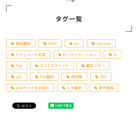
タグ一覧
機械翻訳
XMAT
DX
LDX hub
ドキュメント処理
ローカリゼーション
UI
Rigi
ポストエディット
翻訳メモリ
LAC
PDF翻訳
用語集
PDF
Webサイト多言語化
人手翻訳
業界情報