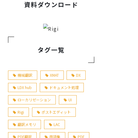
資料ダウンロード
タグ一覧
機械翻訳
XMAT
DX
LDX hub
ドキュメント処理
ローカリゼーション
UI
Rigi
ポストエディット
翻訳メモリ
LAC
PDF翻訳
用語集
PDF