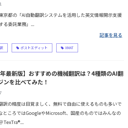
1
東京都の「AI自動翻訳システムを活用した英文情報開示支援
る委託業務」...
記事を見る
訳
ポストエディット
XMAT
25年最新版】おすすめの機械翻訳は？4種類のAI翻
ジンを比べてみた！
7
I翻訳の精度は目覚ましく、無料で自由に使えるものも多いで
ところではGoogleやMicrosoft、国産のものではみんなの
exTra®...