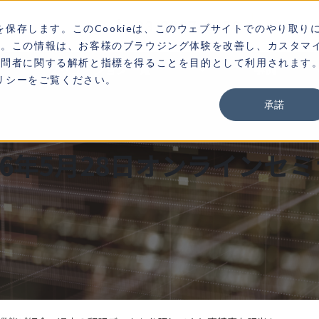
03-3267-0270
お
を保存します。このCookieは、このウェブサイトでのやり取り
す。この情報は、お客様のブラウジング体験を改善し、カスタマ
訪問者に関する解析と指標を得ることを目的として利用されます
ソリューション一覧
事例
ポリシーをご覧ください。
承諾
26年5月28日オンラインセ