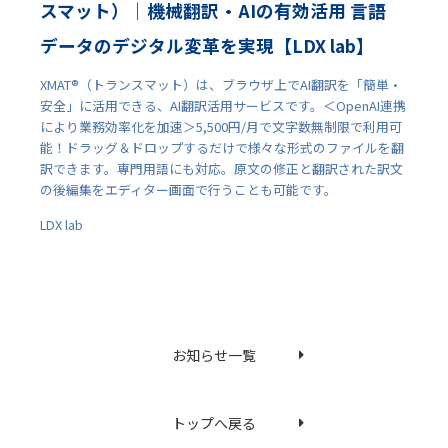
スマット）｜機械翻訳・AIの有効活用 言語
データのデジタル変革を実現【LDX lab】
XMAT®（トランスマット）は、ブラウザ上でAI翻訳を「簡単・
安全」に活用できる、AI翻訳活用サービスです。＜OpenAI連携
により業務効率化を加速＞5,500円/月で文字数無制限で利用可
能！ドラッグ＆ドロップするだけで様々な形式のファイルを翻
訳できます。専門用語にも対応。原文の修正と翻訳された訳文
の後編集をエディター画面で行うことも可能です。
LDX lab
お知らせ一覧
トップへ戻る