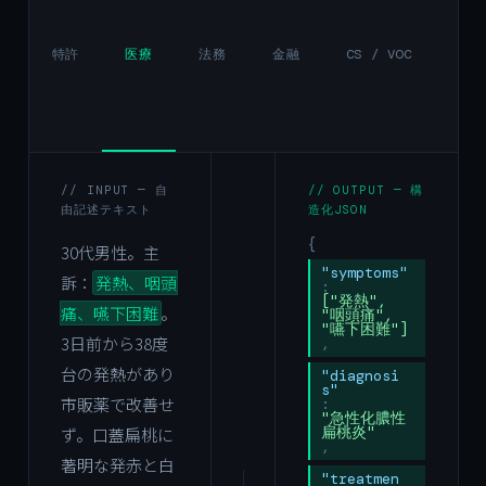
特許
医療
法務
金融
CS / VOC
不動
// INPUT — 自
// OUTPUT — 構
由記述テキスト
造化JSON
{
30代男性。主
"symptoms"
訴：
発熱、咽頭
:
["発熱",
痛、嚥下困難
。
"咽頭痛",
"嚥下困難"]
3日前から38度
,
台の発熱があり
"diagnosi
s"
市販薬で改善せ
:
"急性化膿性
扁桃炎"
ず。口蓋扁桃に
,
著明な発赤と白
"treatmen