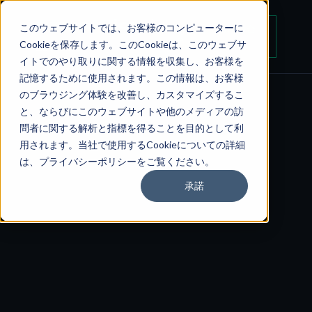
StructFlow
by
このウェブサイトでは、お客様のコンピューターに
お問い合
J
A
わせ
Cookieを保存します。このCookieは、このウェブサ
LDX hub
イトでのやり取りに関する情報を収集し、お客様を
記憶するために使用されます。この情報は、お客様
のブラウジング体験を改善し、カスタマイズするこ
と、ならびにこのウェブサイトや他のメディアの訪
問者に関する解析と指標を得ることを目的として利
用されます。当社で使用するCookieについての詳細
は、プライバシーポリシーをご覧ください。
承諾