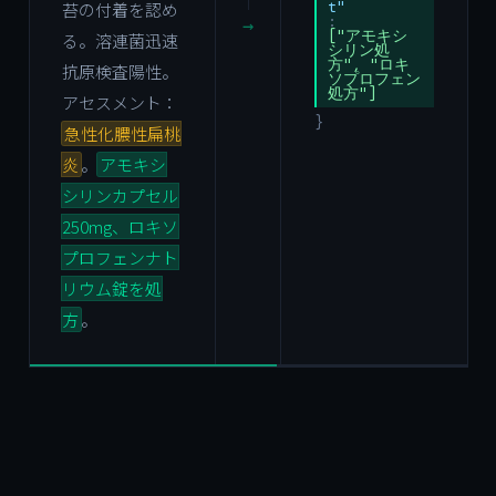
t"
苔の付着を認め
:
→
["アモキシ
る。溶連菌迅速
シリン処
方", "ロキ
抗原検査陽性。
ソプロフェン
処方"]
アセスメント：
}
急性化膿性扁桃
炎
。
アモキシ
シリンカプセル
250mg、ロキソ
プロフェンナト
リウム錠を処
方
。