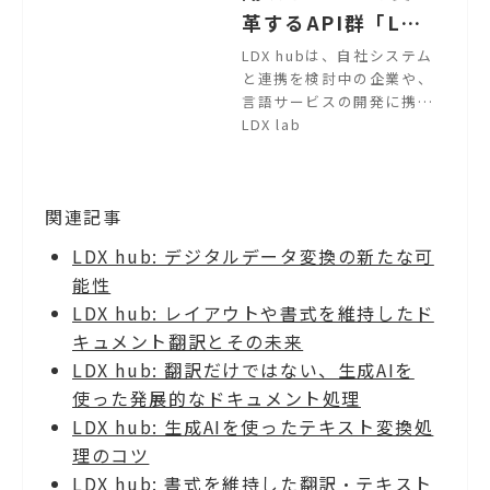
革するAPI群「LDX
hub」｜機械翻訳・
LDX hubは、自社システム
と連携を検討中の企業や、
AIの有効活用 言語
言語サービスの開発に携わ
データのデジタル
るのエンジニアの皆様に、
LDX lab
変革を実現【LDX l
言語の変換を制御するアプ
リケーションのハブとなる
ab】
API群を提供するサービス
関連記事
です。 2,000通り以上の処
理の組み合わせから、課題
LDX hub: デジタルデータ変換の新たな可
解決・活用/連携をサポー
能性
トいたします。各社の生成
AIとの連携や新しいAPI連
LDX hub: レイアウトや書式を維持したド
携も継続して拡張し続けま
キュメント翻訳とその未来
す。
LDX hub: 翻訳だけではない、生成AIを
使った発展的なドキュメント処理
LDX hub: 生成AIを使ったテキスト変換処
理のコツ
LDX hub: 書式を維持した翻訳・テキスト