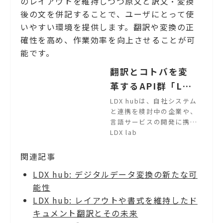
のレイアウトを維持しつつ原文と訳文・変換
後の文を併記することで、ユーザにとって使
いやすい環境を提供します。翻訳や変換の正
確性を高め、作業効率を向上させることが可
能です。
翻訳とコトバを変
革するAPI群「LDX
hub」｜機械翻訳・
LDX hubは、自社システム
と連携を検討中の企業や、
AIの有効活用 言語
言語サービスの開発に携わ
データのデジタル
るのエンジニアの皆様に、
LDX lab
変革を実現【LDX l
言語の変換を制御するアプ
リケーションのハブとなる
関連記事
ab】
API群を提供するサービス
LDX hub: デジタルデータ変換の新たな可
です。 2,000通り以上の処
理の組み合わせから、課題
能性
解決・活用/連携をサポー
LDX hub: レイアウトや書式を維持したド
トいたします。各社の生成
キュメント翻訳とその未来
AIとの連携や新しいAPI連