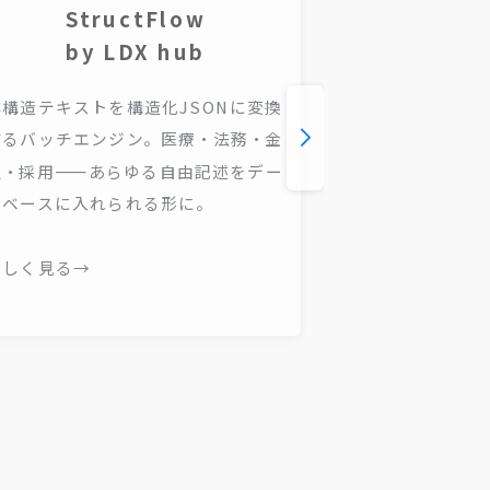
StructFlow
Ref
by LDX hub
by 
非構造テキストを構造化JSONに変換
AIが生成した
するバッチエンジン。医療・法務・金
証・修正する。
融・採用——あらゆる自由記述をデー
律的に排除し、
タベースに入れられる形に。
ループを続ける
詳しく見る→
詳しく見る→