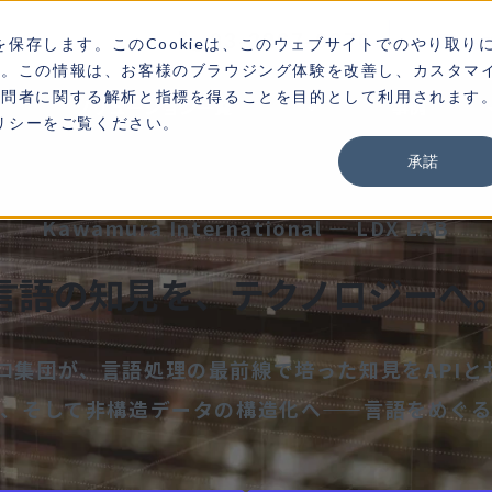
03-3267-0270
お
を保存します。このCookieは、このウェブサイトでのやり取り
す。この情報は、お客様のブラウジング体験を改善し、カスタマ
訪問者に関する解析と指標を得ることを目的として利用されます
ソリューション一覧
事例
ポリシーをご覧ください。
承諾
Kawamura International — LDX LAB
言語の知見を、テクノロジーへ
ロ集団が、言語処理の最前線で培った知見をAPI
、そして非構造データの構造化へ——言語をめぐ