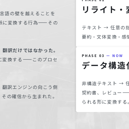
リライト・
、言語の壁を越えることを
脈に変換する行為——その
テキスト → 任意の
要約・文体変換・感
、翻訳だけではなかった。
PHASE 03
— NOW
に変換する——このプロセ
データ構造
非構造テキスト → 
。翻訳エンジンの向こう側
契約書、レビュー—
は、その確信から生まれた。
られる形に変換する