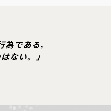
行為である。
のはない。」