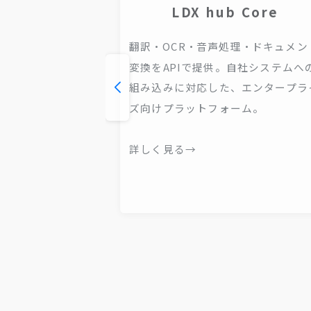
Loop
LDX hub Core
 hub
翻訳・OCR・音声処理・ドキュメン
変換をAPIで提供。自社システムへ
AIが繰り返し検
組み込みに対応した、エンタープラ
脱落・追加を自
ズ向けプラットフォーム。
安定するまで
詳しく見る→