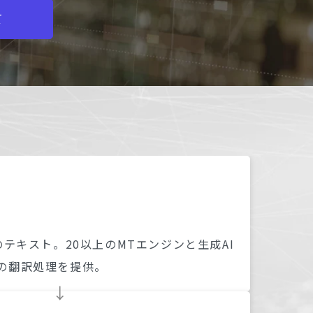
て
のテキスト。20以上のMTエンジンと生成AI
の翻訳処理を提供。