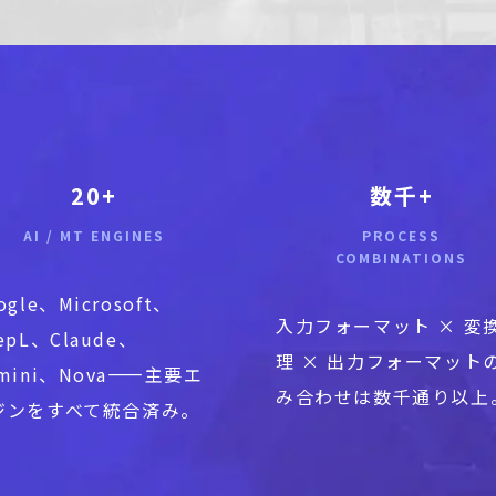
20+
数千+
AI / MT ENGINES
PROCESS
COMBINATIONS
ogle、Microsoft、
入力フォーマット × 変
epL、Claude、
理 × 出力フォーマット
mini、Nova——主要エ
み合わせは数千通り以上
ジンをすべて統合済み。