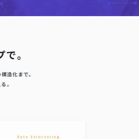
プで。
の構造化まで。
える。
Data Structuring
AI Translat